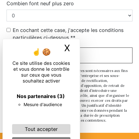
Combien font neuf plus zero
En cochant cette case, j'accepte les conditions
particulières ci-dessous **
X
Masquer le ban
ENVOYER
Ce site utilise des cookies
et vous donne le contrôle
** Les données personnelles communiquées sont nécessaires aux fins
sur ceux que vous
de vous contacter. Elles sont destinées à l'entreprise et ses sous-
souhaitez activer
traitants. Vous disposez de droits d’accès, de rectification,
d’effacement, de portabilité, de limitation, d’opposition, de retrait de
votre consentement à tout moment et du droit d’introduire une
Nos partenaires
(3)
réclamation auprès d’une autorité de contrôle, ainsi que d’organiser le
sort de vos données post-mortem. Vous pouvez exercer ces droits par
Mesure d'audience
voie postale ou par courrier électronique. Un justificatif d'identité
pourra vous être demandé. Nous conservons vos données pendant la
période de prise de contact puis pendant la durée de prescription
légale aux fins probatoires et de gestion des contentieux.
Tout accepter