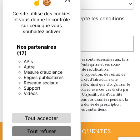
Ce site utilise des cookies
En cochant cette case, j'accepte les conditions
et vous donne le contrôle
sur ceux que vous
particulières ci-dessous **
souhaitez activer
ENVOYER
Nos partenaires
(17)
** Les données personnelles communiquées sont nécessaires aux fins
APIs
de vous contacter. Elles sont destinées à l'entreprise et ses sous-
Autre
traitants. Vous disposez de droits d’accès, de rectification,
Mesure d'audience
d’effacement, de portabilité, de limitation, d’opposition, de retrait de
Régies publicitaires
votre consentement à tout moment et du droit d’introduire une
Réseaux sociaux
réclamation auprès d’une autorité de contrôle, ainsi que d’organiser le
Support
sort de vos données post-mortem. Vous pouvez exercer ces droits par
Vidéos
voie postale ou par courrier électronique. Un justificatif d'identité
pourra vous être demandé. Nous conservons vos données pendant la
période de prise de contact puis pendant la durée de prescription
légale aux fins probatoires et de gestion des contentieux.
Tout accepter
RECHERCHES FRÉQUENTES
Tout refuser