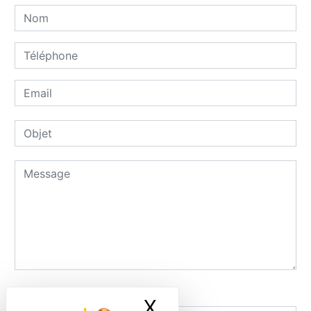
Combien font six plus sept
X
Masquer le ban