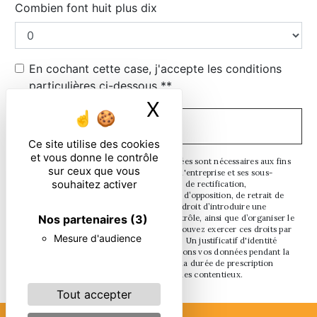
Combien font huit plus dix
En cochant cette case, j'accepte les conditions
particulières ci-dessous **
X
Masquer le ban
ENVOYER
Ce site utilise des cookies
et vous donne le contrôle
** Les données personnelles communiquées sont nécessaires aux fins
sur ceux que vous
de vous contacter. Elles sont destinées à l'entreprise et ses sous-
souhaitez activer
traitants. Vous disposez de droits d’accès, de rectification,
d’effacement, de portabilité, de limitation, d’opposition, de retrait de
votre consentement à tout moment et du droit d’introduire une
Nos partenaires
(3)
réclamation auprès d’une autorité de contrôle, ainsi que d’organiser le
sort de vos données post-mortem. Vous pouvez exercer ces droits par
Mesure d'audience
voie postale ou par courrier électronique. Un justificatif d'identité
pourra vous être demandé. Nous conservons vos données pendant la
période de prise de contact puis pendant la durée de prescription
légale aux fins probatoires et de gestion des contentieux.
Tout accepter