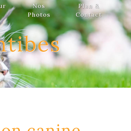
ur
Nos
Plan &
Photos
Contact
ntibes
ion canine