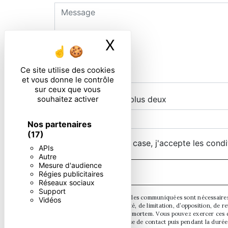
X
Masquer le ban
Ce site utilise des cookies
et vous donne le contrôle
sur ceux que vous
souhaitez activer
Combien font neuf plus deux
Nos partenaires
(17)
En cochant cette case, j'accepte les condi
APIs
Autre
Mesure d'audience
Régies publicitaires
Réseaux sociaux
Support
** Les données personnelles communiquées sont nécessaires aux
Vidéos
d’effacement, de portabilité, de limitation, d’opposition, de
sort de vos données post-mortem. Vous pouvez exercer ces dr
pendant la période de prise de contact puis pendant la durée 