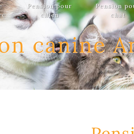
e
Pension pour
Pension po
rc
chien
chat
on canine A
Pens