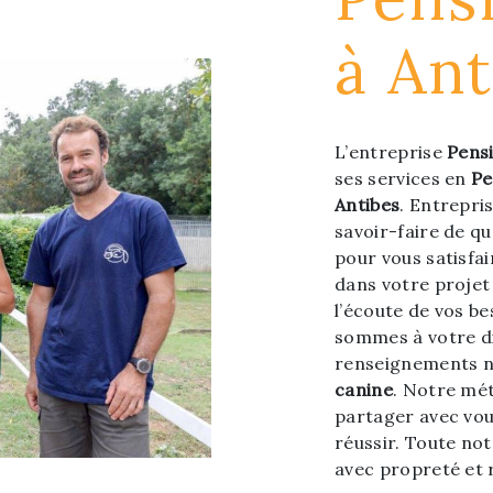
à Ant
L’entreprise
Pens
ses services en
Pe
Antibes
. Entrepri
savoir-faire de q
pour vous satisfa
dans votre proje
l’écoute de vos be
sommes à votre di
renseignements n
canine
. Notre mét
partager avec vou
réussir. Toute notr
avec propreté et 