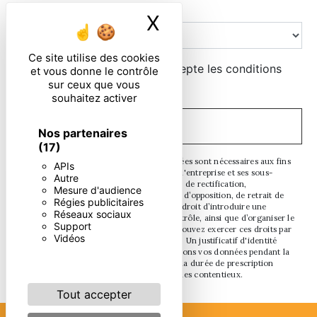
Combien font six plus trois
X
Masquer le ban
Ce site utilise des cookies
En cochant cette case, j'accepte les conditions
et vous donne le contrôle
sur ceux que vous
particulières ci-dessous **
souhaitez activer
ENVOYER
Nos partenaires
(17)
** Les données personnelles communiquées sont nécessaires aux fins
APIs
de vous contacter. Elles sont destinées à l'entreprise et ses sous-
Autre
traitants. Vous disposez de droits d’accès, de rectification,
Mesure d'audience
d’effacement, de portabilité, de limitation, d’opposition, de retrait de
Régies publicitaires
votre consentement à tout moment et du droit d’introduire une
Réseaux sociaux
réclamation auprès d’une autorité de contrôle, ainsi que d’organiser le
Support
sort de vos données post-mortem. Vous pouvez exercer ces droits par
Vidéos
voie postale ou par courrier électronique. Un justificatif d'identité
pourra vous être demandé. Nous conservons vos données pendant la
période de prise de contact puis pendant la durée de prescription
légale aux fins probatoires et de gestion des contentieux.
Tout accepter