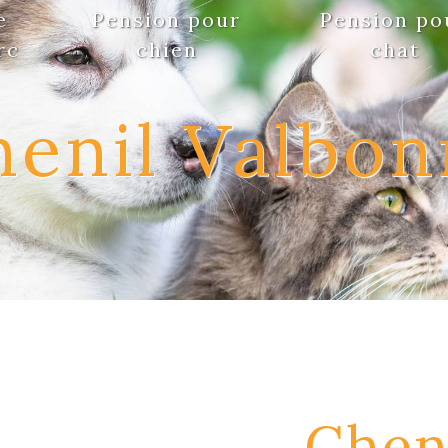
e
Pension pour
Pension po
rc
chien
chat
henil Valbon
Cheni