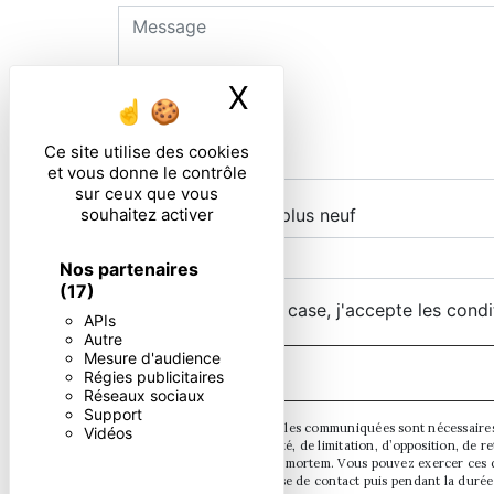
X
Masquer le ban
Ce site utilise des cookies
et vous donne le contrôle
sur ceux que vous
souhaitez activer
Combien font sept plus neuf
Nos partenaires
(17)
En cochant cette case, j'accepte les condi
APIs
Autre
Mesure d'audience
Régies publicitaires
Réseaux sociaux
Support
** Les données personnelles communiquées sont nécessaires aux
Vidéos
d’effacement, de portabilité, de limitation, d’opposition, de
sort de vos données post-mortem. Vous pouvez exercer ces dr
pendant la période de prise de contact puis pendant la durée 