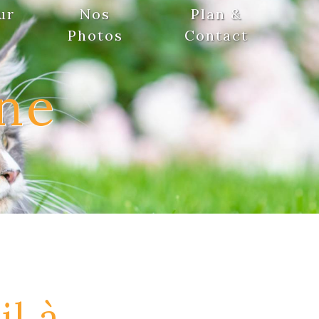
ur
Nos
Plan &
Photos
Contact
ne
l à