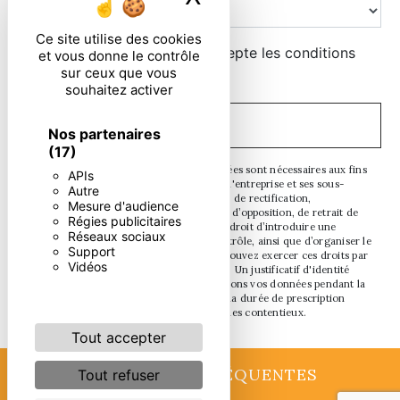
Ce site utilise des cookies
En cochant cette case, j'accepte les conditions
et vous donne le contrôle
sur ceux que vous
particulières ci-dessous **
souhaitez activer
ENVOYER
Nos partenaires
(17)
** Les données personnelles communiquées sont nécessaires aux fins
APIs
de vous contacter. Elles sont destinées à l'entreprise et ses sous-
Autre
traitants. Vous disposez de droits d’accès, de rectification,
Mesure d'audience
d’effacement, de portabilité, de limitation, d’opposition, de retrait de
Régies publicitaires
votre consentement à tout moment et du droit d’introduire une
Réseaux sociaux
réclamation auprès d’une autorité de contrôle, ainsi que d’organiser le
Support
sort de vos données post-mortem. Vous pouvez exercer ces droits par
Vidéos
voie postale ou par courrier électronique. Un justificatif d'identité
pourra vous être demandé. Nous conservons vos données pendant la
période de prise de contact puis pendant la durée de prescription
légale aux fins probatoires et de gestion des contentieux.
Tout accepter
RECHERCHES FRÉQUENTES
Tout refuser