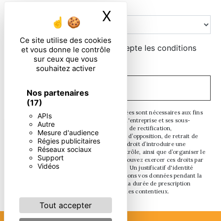
Combien font neuf plus deux
X
Masquer le ban
Ce site utilise des cookies
En cochant cette case, j'accepte les conditions
et vous donne le contrôle
sur ceux que vous
particulières ci-dessous **
souhaitez activer
ENVOYER
Nos partenaires
(17)
** Les données personnelles communiquées sont nécessaires aux fins
APIs
de vous contacter. Elles sont destinées à l'entreprise et ses sous-
Autre
traitants. Vous disposez de droits d’accès, de rectification,
Mesure d'audience
d’effacement, de portabilité, de limitation, d’opposition, de retrait de
Régies publicitaires
votre consentement à tout moment et du droit d’introduire une
Réseaux sociaux
réclamation auprès d’une autorité de contrôle, ainsi que d’organiser le
Support
sort de vos données post-mortem. Vous pouvez exercer ces droits par
Vidéos
voie postale ou par courrier électronique. Un justificatif d'identité
pourra vous être demandé. Nous conservons vos données pendant la
période de prise de contact puis pendant la durée de prescription
légale aux fins probatoires et de gestion des contentieux.
Tout accepter