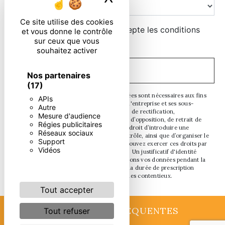
Ce site utilise des cookies
En cochant cette case, j'accepte les conditions
et vous donne le contrôle
sur ceux que vous
particulières ci-dessous **
souhaitez activer
ENVOYER
Nos partenaires
(17)
** Les données personnelles communiquées sont nécessaires aux fins
APIs
de vous contacter. Elles sont destinées à l'entreprise et ses sous-
Autre
traitants. Vous disposez de droits d’accès, de rectification,
Mesure d'audience
d’effacement, de portabilité, de limitation, d’opposition, de retrait de
Régies publicitaires
votre consentement à tout moment et du droit d’introduire une
Réseaux sociaux
réclamation auprès d’une autorité de contrôle, ainsi que d’organiser le
Support
sort de vos données post-mortem. Vous pouvez exercer ces droits par
Vidéos
voie postale ou par courrier électronique. Un justificatif d'identité
pourra vous être demandé. Nous conservons vos données pendant la
période de prise de contact puis pendant la durée de prescription
légale aux fins probatoires et de gestion des contentieux.
Tout accepter
RECHERCHES FRÉQUENTES
Tout refuser