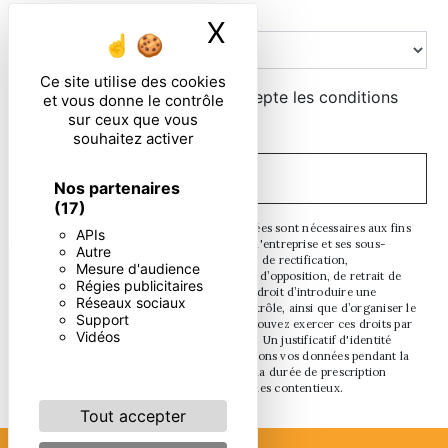
Combien font cinq plus dix
X
Masquer le ban
Ce site utilise des cookies
En cochant cette case, j'accepte les conditions
et vous donne le contrôle
sur ceux que vous
particulières ci-dessous **
souhaitez activer
ENVOYER
Nos partenaires
(17)
** Les données personnelles communiquées sont nécessaires aux fins
APIs
de vous contacter. Elles sont destinées à l'entreprise et ses sous-
Autre
traitants. Vous disposez de droits d’accès, de rectification,
Mesure d'audience
d’effacement, de portabilité, de limitation, d’opposition, de retrait de
Régies publicitaires
votre consentement à tout moment et du droit d’introduire une
Réseaux sociaux
réclamation auprès d’une autorité de contrôle, ainsi que d’organiser le
Support
sort de vos données post-mortem. Vous pouvez exercer ces droits par
Vidéos
voie postale ou par courrier électronique. Un justificatif d'identité
pourra vous être demandé. Nous conservons vos données pendant la
période de prise de contact puis pendant la durée de prescription
légale aux fins probatoires et de gestion des contentieux.
Tout accepter