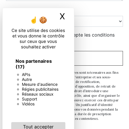
Combien font huit plus zero
X
Masquer le ban
Ce site utilise des cookies
En cochant cette case, j'accepte les conditions
et vous donne le contrôle
sur ceux que vous
particulières ci-dessous **
souhaitez activer
ENVOYER
Nos partenaires
(17)
** Les données personnelles communiquées sont nécessaires aux fins
APIs
de vous contacter. Elles sont destinées à l'entreprise et ses sous-
Autre
traitants. Vous disposez de droits d’accès, de rectification,
Mesure d'audience
d’effacement, de portabilité, de limitation, d’opposition, de retrait de
Régies publicitaires
votre consentement à tout moment et du droit d’introduire une
Réseaux sociaux
réclamation auprès d’une autorité de contrôle, ainsi que d’organiser le
Support
sort de vos données post-mortem. Vous pouvez exercer ces droits par
Vidéos
voie postale ou par courrier électronique. Un justificatif d'identité
pourra vous être demandé. Nous conservons vos données pendant la
période de prise de contact puis pendant la durée de prescription
légale aux fins probatoires et de gestion des contentieux.
Tout accepter