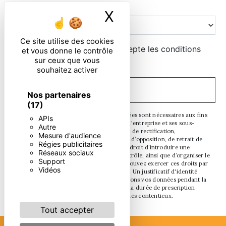
Combien font huit plus sept
X
Masquer le ban
Ce site utilise des cookies
En cochant cette case, j'accepte les conditions
et vous donne le contrôle
sur ceux que vous
particulières ci-dessous **
souhaitez activer
ENVOYER
Nos partenaires
(17)
** Les données personnelles communiquées sont nécessaires aux fins
APIs
de vous contacter. Elles sont destinées à l'entreprise et ses sous-
Autre
traitants. Vous disposez de droits d’accès, de rectification,
Mesure d'audience
d’effacement, de portabilité, de limitation, d’opposition, de retrait de
Régies publicitaires
votre consentement à tout moment et du droit d’introduire une
Réseaux sociaux
réclamation auprès d’une autorité de contrôle, ainsi que d’organiser le
Support
sort de vos données post-mortem. Vous pouvez exercer ces droits par
Vidéos
voie postale ou par courrier électronique. Un justificatif d'identité
pourra vous être demandé. Nous conservons vos données pendant la
période de prise de contact puis pendant la durée de prescription
légale aux fins probatoires et de gestion des contentieux.
Tout accepter