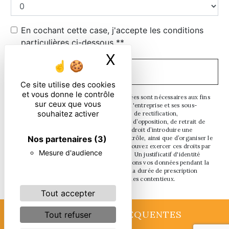
En cochant cette case, j'accepte les conditions
particulières ci-dessous **
X
Masquer le ban
ENVOYER
Ce site utilise des cookies
et vous donne le contrôle
** Les données personnelles communiquées sont nécessaires aux fins
sur ceux que vous
de vous contacter. Elles sont destinées à l'entreprise et ses sous-
souhaitez activer
traitants. Vous disposez de droits d’accès, de rectification,
d’effacement, de portabilité, de limitation, d’opposition, de retrait de
votre consentement à tout moment et du droit d’introduire une
Nos partenaires
(3)
réclamation auprès d’une autorité de contrôle, ainsi que d’organiser le
sort de vos données post-mortem. Vous pouvez exercer ces droits par
Mesure d'audience
voie postale ou par courrier électronique. Un justificatif d'identité
pourra vous être demandé. Nous conservons vos données pendant la
période de prise de contact puis pendant la durée de prescription
légale aux fins probatoires et de gestion des contentieux.
Tout accepter
RECHERCHES FRÉQUENTES
Tout refuser