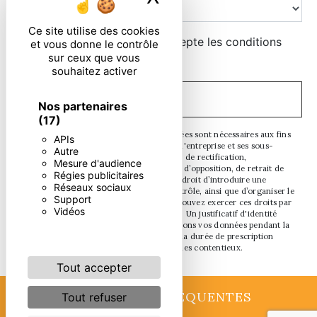
Ce site utilise des cookies
En cochant cette case, j'accepte les conditions
et vous donne le contrôle
sur ceux que vous
particulières ci-dessous **
souhaitez activer
ENVOYER
Nos partenaires
(17)
** Les données personnelles communiquées sont nécessaires aux fins
APIs
de vous contacter. Elles sont destinées à l'entreprise et ses sous-
Autre
traitants. Vous disposez de droits d’accès, de rectification,
Mesure d'audience
d’effacement, de portabilité, de limitation, d’opposition, de retrait de
Régies publicitaires
votre consentement à tout moment et du droit d’introduire une
Réseaux sociaux
réclamation auprès d’une autorité de contrôle, ainsi que d’organiser le
Support
sort de vos données post-mortem. Vous pouvez exercer ces droits par
Vidéos
voie postale ou par courrier électronique. Un justificatif d'identité
pourra vous être demandé. Nous conservons vos données pendant la
période de prise de contact puis pendant la durée de prescription
légale aux fins probatoires et de gestion des contentieux.
Tout accepter
RECHERCHES FRÉQUENTES
Tout refuser