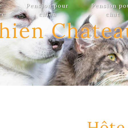
e
Pension pour
Pension po
rc
chien
chat
hien Chatea
Hôte