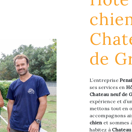
chie
Chat
de G
L’entreprise
Pens
ses services en
Hô
Chateau neuf de 
expérience et d’un
mettons tout en o
accompagnons ain
chien
et sommes à 
habitez à
Chateau