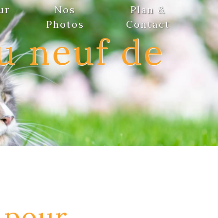
ur
Nos
Plan &
Photos
Contact
u neuf de
 pour