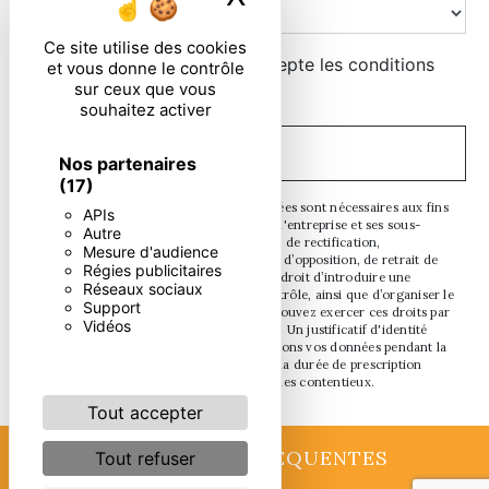
Ce site utilise des cookies
En cochant cette case, j'accepte les conditions
et vous donne le contrôle
sur ceux que vous
particulières ci-dessous **
souhaitez activer
ENVOYER
Nos partenaires
(17)
** Les données personnelles communiquées sont nécessaires aux fins
APIs
de vous contacter. Elles sont destinées à l'entreprise et ses sous-
Autre
traitants. Vous disposez de droits d’accès, de rectification,
Mesure d'audience
d’effacement, de portabilité, de limitation, d’opposition, de retrait de
Régies publicitaires
votre consentement à tout moment et du droit d’introduire une
Réseaux sociaux
réclamation auprès d’une autorité de contrôle, ainsi que d’organiser le
Support
sort de vos données post-mortem. Vous pouvez exercer ces droits par
Vidéos
voie postale ou par courrier électronique. Un justificatif d'identité
pourra vous être demandé. Nous conservons vos données pendant la
période de prise de contact puis pendant la durée de prescription
légale aux fins probatoires et de gestion des contentieux.
Tout accepter
RECHERCHES FRÉQUENTES
Tout refuser