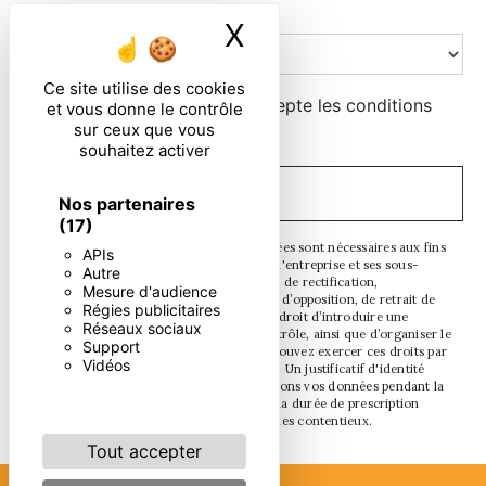
Combien font neuf plus cinq
X
Masquer le ban
Ce site utilise des cookies
En cochant cette case, j'accepte les conditions
et vous donne le contrôle
sur ceux que vous
particulières ci-dessous **
souhaitez activer
ENVOYER
Nos partenaires
(17)
** Les données personnelles communiquées sont nécessaires aux fins
APIs
de vous contacter. Elles sont destinées à l'entreprise et ses sous-
Autre
traitants. Vous disposez de droits d’accès, de rectification,
Mesure d'audience
d’effacement, de portabilité, de limitation, d’opposition, de retrait de
Régies publicitaires
votre consentement à tout moment et du droit d’introduire une
Réseaux sociaux
réclamation auprès d’une autorité de contrôle, ainsi que d’organiser le
Support
sort de vos données post-mortem. Vous pouvez exercer ces droits par
Vidéos
voie postale ou par courrier électronique. Un justificatif d'identité
pourra vous être demandé. Nous conservons vos données pendant la
période de prise de contact puis pendant la durée de prescription
légale aux fins probatoires et de gestion des contentieux.
Tout accepter